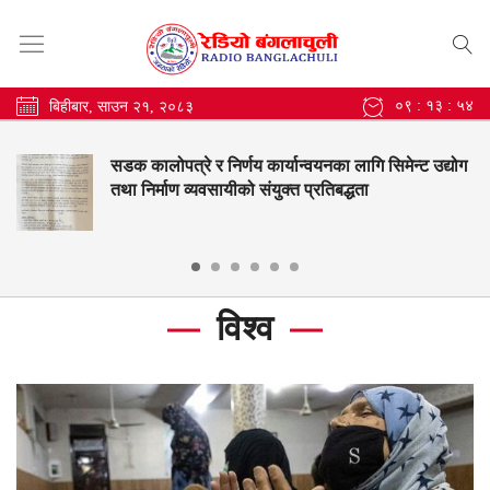
०९ : १३ : ५६
बिहीबार, साउन २१, २०८३
िमेन्ट उद्योग
बंगलाचुली गाउँपालिकाको सामुदायिक विद्या
नतिजामा सुधार, महेन्द्र मावि श्रीवारी उत्कृष्ट
विश्व