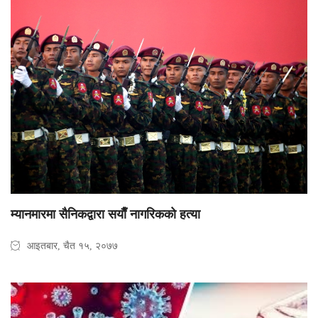
म्यानमारमा सैनिकद्वारा सयाैँ नागरिकको हत्या
आइतबार, चैत १५, २०७७