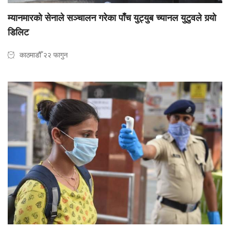
म्यानमारको सेनाले सञ्चालन गरेका पाँच युट्युब च्यानल युटुवले गर्‍यो
डिलिट
काठमाडौँ २२ फागुन