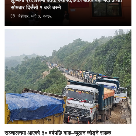
लुम्बिनी प्रदेशसभा बैठक स्थगित,अर्को बैठक यही भदौ ७ गते
सोमबार दिउँसो १ बजे बस्ने
बिहीबार, भदौ ३, २०७८
सञ्चालनमा आएको ३० वर्षपछि दाङ–प्युठान जोड्ने सडक