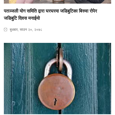
पतञ्जली योग समिति द्वारा घरघरमा जडिबुटिका बिरुवा रोपेर
जडिबुटि दिवस मनाईयो
बुधबार, साउन २०, २०७८