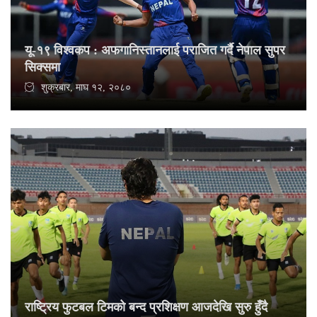
यू-१९ विश्वकप : अफगानिस्तानलाई पराजित गर्दै नेपाल सुपर
सिक्समा
शुक्रबार, माघ १२, २०८०
राष्ट्रिय फुटबल टिमको बन्द प्रशिक्षण आजदेखि सुरु हुँदै