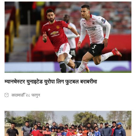
म्यानचेस्टर युनाइटेड युरोपा लिग फुटबल बराबरीमा
काठमाडौँ २८ फागुन