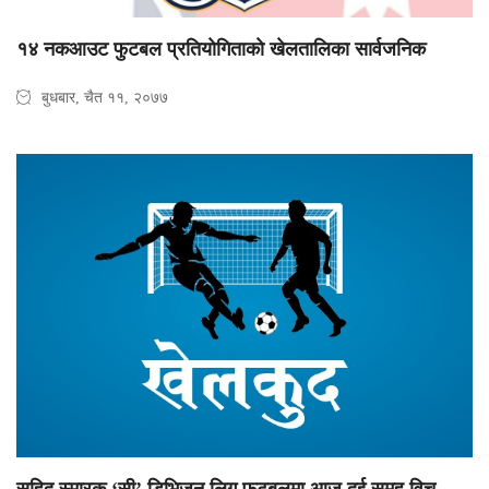
१४ नकआउट फुटबल प्रतियाेगिताकाे खेलतालिका सार्वजनिक
बुधबार, चैत ११, २०७७