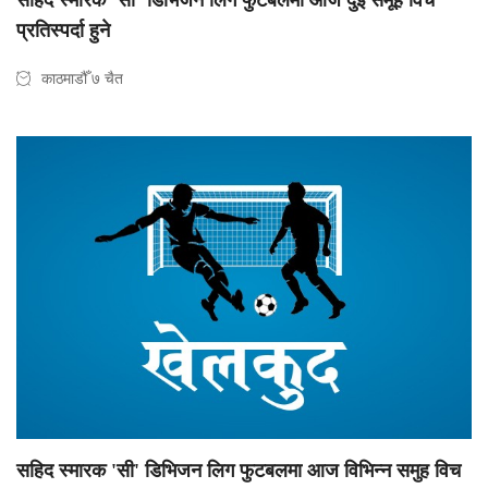
सहिद स्मारक ‘सी’ डिभिजन लिग फुटबलमा आज दुई समूह विच
प्रतिस्पर्दा हुने
काठमाडौँ ७ चैत
सहिद स्मारक 'सी' डिभिजन लिग फुटबलमा आज विभिन्न समुह विच