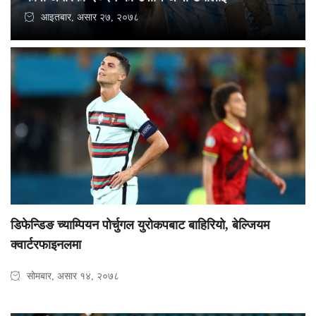
आइतबार, असार २७, २०७८
डिफेन्डिङ च्याम्पियन पोर्चुगल युरोकपबाट बाहिरियो, बेल्जियम
क्वार्टरफाइनलमा
सोमबार, असार १४, २०७८