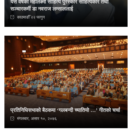
यस वर्षको महालक्ष्मी साहित्य पुरस्कार साहित्यकार तथा
सञ्चारकर्मी डा नवराज लम्साललाई
काठमाडौँ २२ फागुन
प्रतिनिधिसभाको बैठकमा ‘गलबन्दी च्यातियो …’ गीतको चर्चा
मंगलबार, असार १०, २०७६