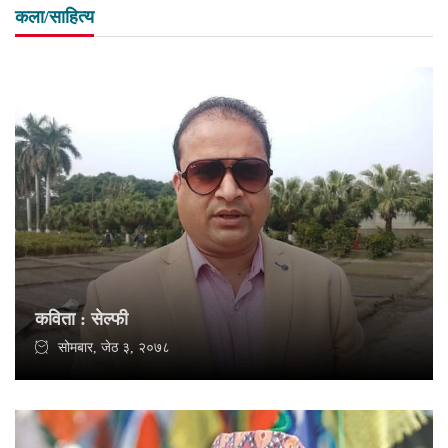
कला/साहित्य
कविता : सेल्फी
सोमबार, जेठ ३, २०७८