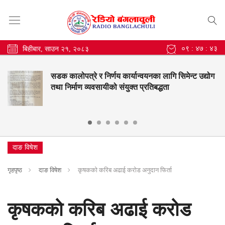
०९ : ४७ : ४५
बिहीबार, साउन २१, २०८३
त्रे र निर्णय कार्यान्वयनका लागि सिमेन्ट उद्योग
बंगलाचुल
ाण व्यवसायीको संयुक्त प्रतिबद्धता
नतिजामा स
दाङ विषेश
गृहपृष्ठ
दाङ विषेश
कृषकको करिब अढाई करोड अनुदान फिर्ता
कृषकको करिब अढाई करोड