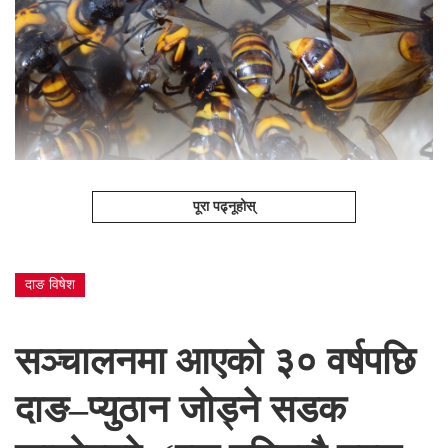
पूरा पढ्नूहोस्
दाङ विषेश
सञ्चालनमा आएको ३० वर्षपछि
दाङ–प्युठान जोड्ने सडक