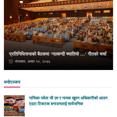
प्रतिनिधिसभाको बैठकमा ‘गलबन्दी च्यातियो …’ गीतको चर्चा
मंगलबार, असार १०, २०७६
मनोरञ्जन
गायिका पर्वता जी एम र गायक खुमन अधिकारीको आउन
एउटा टिकटक बनाउनलाई सार्वजनिक