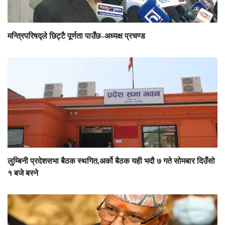
मन्त्रिपरिषद्ले छिट्टै पूर्णता पाउँछ–अध्यक्ष प्रचण्ड
लुम्बिनी प्रदेशसभा बैठक स्थगित,अर्को बैठक यही भदौ ७ गते सोमबार दिउँसो
१ बजे बस्ने