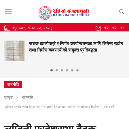
१२ : १२ : १५
शुक्रबार, साउन २२, २०८३
सडक कालोपत्रे र निर्णय कार्यान्वयनका लागि सिमेन्ट उद्योग
तथा निर्माण व्यवसायीको संयुक्त प्रतिबद्धता
राजनीति
गृहपृष्ठ
राजनीति
लुम्बिनी प्रदेशसभा बैठक स्थगित,अर्को बैठक यही भदौ ७ गते सोमबार दिउँसो १ बजे बस्ने