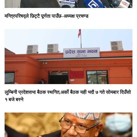
मन्त्रिपरिषद्ले छिट्टै पूर्णता पाउँछ–अध्यक्ष प्रचण्ड
लुम्बिनी प्रदेशसभा बैठक स्थगित,अर्को बैठक यही भदौ ७ गते सोमबार दिउँसो
१ बजे बस्ने