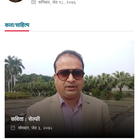
शनिबार, जेठ १८, २०७६
कला/साहित्य
कविता : सेल्फी
सोमबार, जेठ ३, २०७८