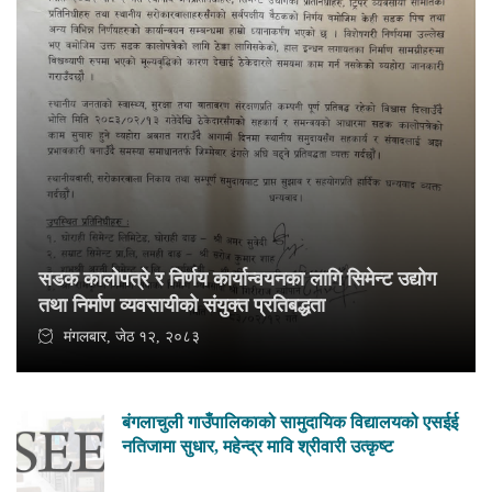
सडक कालोपत्रे र निर्णय कार्यान्वयनका लागि सिमेन्ट उद्योग
तथा निर्माण व्यवसायीको संयुक्त प्रतिबद्धता
मंगलबार, जेठ १२, २०८३
बंगलाचुली गाउँपालिकाको सामुदायिक विद्यालयको एसईई
नतिजामा सुधार, महेन्द्र मावि श्रीवारी उत्कृष्ट