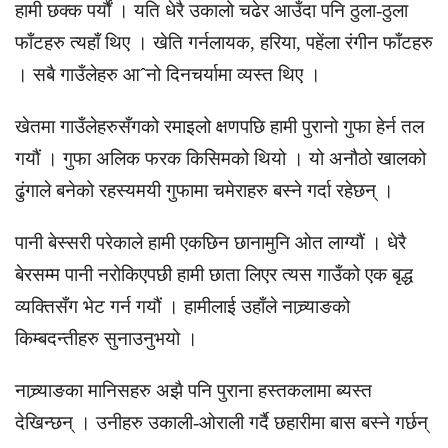
हामी छक्क पर्यौं । यति धेरै उकालो चढेर आउँदा पनि ठुला-ठुला
फाँटहरु त्यहाँ थिए । खेति गर्नलायक, हरिया, पहेंला रंगीन फाँटहरु
। सबै गाउँलेहरु आˆनो दिनचर्यामा व्यस्त थिए ।
खेतमा गाउँलेहरुसँगको रमाइलो क्षणपछि हामी पुरानो गुफा हेर्न तल
गयौं । गुफा अलिक फरक किसिमको थियो । यो अनौठो खालको
ढुंगाले बनेको रहस्यमयी गुफामा चमेराहरु बस्ने गर्दा रहेछन् ।
पानी बेस्सरी परेकाले हामी एकछिन छानामुनि ओत लाग्यौं । धेरै
बेरसम्म पानी नरोकिएपछी हामी छाता लिएर त्यस गाउँको एक बृद्ध
व्यक्तिसँग भेट गर्न गयौं । हामीलाई उहाँले नाच्र्याङको
किम्बदन्तीहरु सुनाउनुभयो ।
नाच्र्याङका मानिसहरु अझै पनि पुराना हस्तकलामा ब्यस्त
देखिन्छन् । उनीहरु उकाली-ओराली गर्दै छहारीमा बास बस्ने गर्छन्