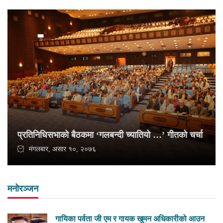
प्रतिनिधिसभाको बैठकमा ‘गलबन्दी च्यातियो …’ गीतको चर्चा
मंगलबार, असार १०, २०७६
मनोरञ्जन
गायिका पर्वता जी एम र गायक खुमन अधिकारीको आउन