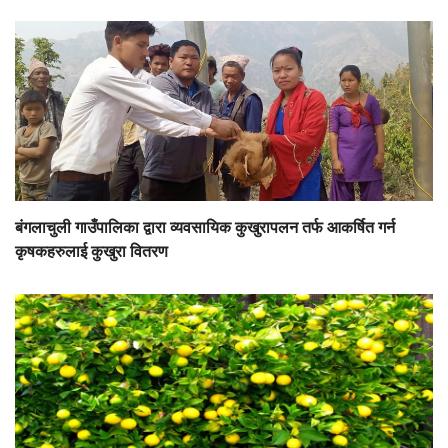
बंगलाचुली गाउँपालिका द्वारा व्यवसायिक कुखुरापलन तर्फ आकर्षित गर्न
कृषकहरुलाई कुखुरा वितरण