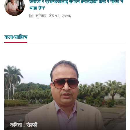
केपीजी र प्रचण्डजीलाई संगठन बनाउँदाको कष्ट र गरिमा नै
थाहा छैन’
शनिबार, जेठ १८, २०७६
कला/साहित्य
कविता : सेल्फी